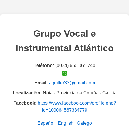
Grupo Vocal e
Instrumental Atlántico
Teléfono:
(0034) 650 065 740
Email:
aguiller33@gmail.com
Localización:
Noia - Provincia da Coruña - Galicia
Facebook:
https://www.facebook.com/profile.php?
id=100064567334779
Español
|
English
|
Galego